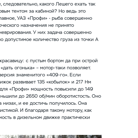
, следовательно, какого Лешего ехать так
овым тентом за кабиной? Но ведь это
главное, УАЗ «Профи» - рыба совершенно
рческого назначения не принято
неврирования. У них задача совершенно
но допустимое количество груза из точки А
-красавицу: с пустым бортом да при острой
дать огонька» – мотор-таки позволяет.
 версия знаменитого «409-го». Если
ижок развивает 135 «кобылок» и 217 Нм
 для «Профи» мощность повысили до 149
уменьшили до 2650 об/мин оборотистость. Оно
а низах, и ее достичь получилось. Она
истикой. И благодаря такому мотору, как
мость в дизельном движке практически