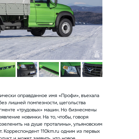
тически оправданное имя «Профи», въехала
без лишней помпезности, щегольства
сегменте «трудовых» машин. Но бизнесмены
явление новинки. На то, чтобы, говоря
озеленить на душе проталины», ульяновским
. Корреспондент 110km.ru одним из первых
дукт и может заявить, что новое