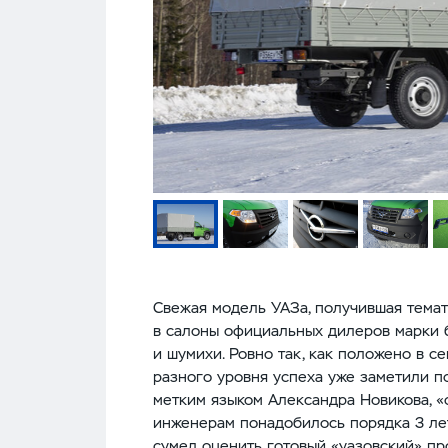
Свежая модель УАЗа, получившая тема
в салоны официальных дилеров марки 
и шумихи. Ровно так, как положено в 
разного уровня успеха уже заметили по
метким языком Александра Новикова, «
инженерам понадобилось порядка 3 лет
сумел оценить готовый «уазовский» про