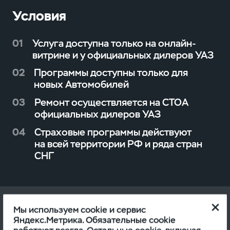
Условия
Ущерб в ДТП
Хищение
01
Услуга доступна только на онлайн-
Падение инородных предметов
Тотальная гибель
витрине и у официальных дилеров УАЗ
02
Программы доступны только для
Противоправные действия
ДТП по вине третьих лиц
новых Автомобилей
третьих лиц
03
Ремонт осуществляется на СТОА
Ущерб в ДТП
официальных дилеров УАЗ
Пожар
Хищение
04
Страховые программы действуют
Падение инородных предметов
на всей территории РФ и ряда стран
Стихийные бедствия
Тотальная гибель
СНГ
Противоправные действия
Покрытие за пределами дорог
ДТП по вине третьих лиц
третьих лиц
общего пользования (ущерб
согласно УАЗ КАСКО)
Ущерб в ДТП
Мы используем cookie и сервис
Как воспользоваться
Пожар
Яндекс.Метрика. Обязательные cookie