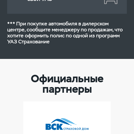
Самовозгорание
Повреждение животными
*** При покупке автомобиля в дилерском
центре, сообщите менеджеру по продажам, что
Стоимость**(% от РРЦ)
от 1,7%
Техногенная авария
хотите оформить полис
по одной из программ
УАЗ Страхование
Гидроудар
Самовозгорание
Официальные
партнеры
Стоимость**(% от РРЦ)
от 1%